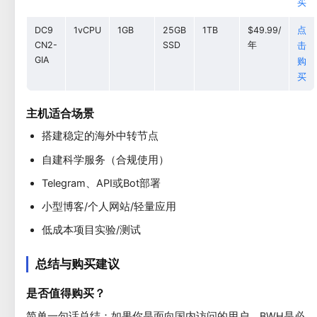
买
DC9
1vCPU
1GB
25GB
1TB
$49.99/
点
CN2-
SSD
年
击
GIA
购
买
主机适合场景
搭建稳定的海外中转节点
自建科学服务（合规使用）
Telegram、API或Bot部署
小型博客/个人网站/轻量应用
低成本项目实验/测试
总结与购买建议
是否值得购买？
简单一句话总结：如果你是面向国内访问的用户，BWH是必