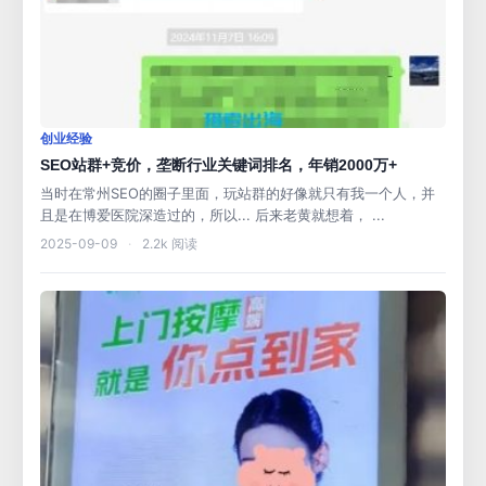
创业经验
SEO站群+竞价，垄断行业关键词排名，年销2000万+
当时在常州SEO的圈子里面，玩站群的好像就只有我一个人，并
且是在博爱医院深造过的，所以... 后来老黄就想着， ...
2025-09-09
·
2.2k 阅读