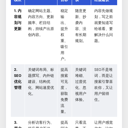
1. 内
确定网站主题、
稳定
随意更
内容先做规
容规
内容方向、更新
输
新、抄
划，写之前
划与
频率、栏目结
出、
袭内
就要知道写
更新
构，持续产出原
提升
容、没
给谁看、要
创内容。
权
有长期
解决什么问
重、
规划。
题。
吸引
用
户。
2.
关键词布局、标
提高
关键词
SEO不是堆
SEO
题撰写、内外链
搜索
堆砌、
词，而是让
优化
建设、结构优
可见
过度优
搜索引擎喜
管理
化、网站速度优
度，
化、忽
欢你，又让
化。
获取
视用户
用户留得
免费
体验。
住。
流
量。
3.
分析访客行为、
提高
只看流
让用户感觉