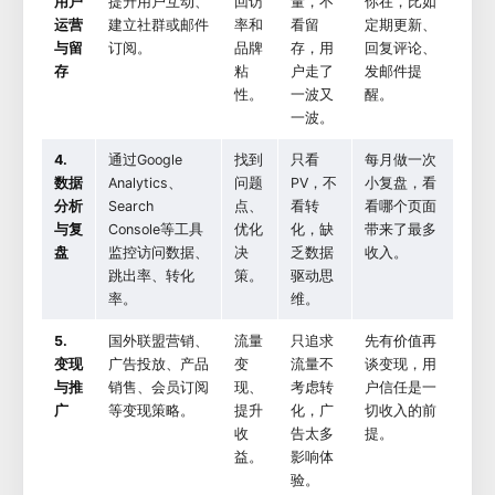
用户
提升用户互动、
回访
量，不
你在，比如
运营
建立社群或邮件
率和
看留
定期更新、
与留
订阅。
品牌
存，用
回复评论、
存
粘
户走了
发邮件提
性。
一波又
醒。
一波。
4.
通过Google
找到
只看
每月做一次
数据
Analytics、
问题
PV，不
小复盘，看
分析
Search
点、
看转
看哪个页面
与复
Console等工具
优化
化，缺
带来了最多
盘
监控访问数据、
决
乏数据
收入。
跳出率、转化
策。
驱动思
率。
维。
5.
国外联盟营销、
流量
只追求
先有价值再
变现
广告投放、产品
变
流量不
谈变现，用
与推
销售、会员订阅
现、
考虑转
户信任是一
广
等变现策略。
提升
化，广
切收入的前
收
告太多
提。
益。
影响体
验。