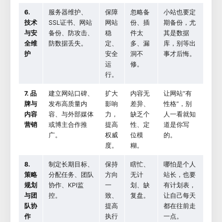
6.
服务器维护、
保障
忽略备
小站也要定
技术
SSL证书、网站
网站
份、插
期备份，尤
与安
备份、防攻击、
稳
件太
其是数据
全维
防数据丢失。
定、
多、漏
库，别等出
护
安全
洞不
事才后悔。
运
修。
行。
7. 品
建立网站口碑、
扩大
内容无
让网站“有
牌与
发布高质量内
影响
差异、
性格”，别
内容
容、与外部媒体
力，
缺乏个
人一看就知
营销
或博主合作推
提高
性、定
道是你写
广。
权威
位模
的。
度。
糊。
8.
制定长期目标、
保持
瞎忙、
哪怕是个人
策略
分配任务、团队
方向
无计
站长，也要
规划
协作、KPI监
一
划、缺
有计划表，
与团
控。
致、
复盘。
让自己每天
队协
提高
都在往前走
作
执行
一点。