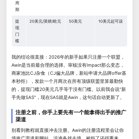
周
期
提
20美元/英镑/欧元
50美元
10美元起可设
现
门
槛
我的结论很直接：2026年的新手如果只注册一个联盟，
Awin是当前最合理的选择。审核没有Impact那么变态，
商家池比CJ杂食（CJ偏大品牌，新站申请大品牌offer基
本秒拒），发款一个月两次在所有顶级联盟里算最勤快
的，提现门槛20美元几乎等于没有门槛。以前我会说"新
手先做SAS"，现在SAS就是Awin，这句话自动更新了。
注册之前，你手上要先有一个能拿得出手的推广
渠道
别看到教程就直接冲去注册。Awin的注册流程里会让你
填推广渠道和网站，没准备就去填，被拒了还得重来。