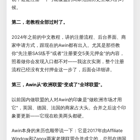
候。
第二，老教程全部过时了。
2024年之前的中文教程，讲的注册流程、后台界面、商
家申请方式，跟现在的Awin都有出入。尤其是那些教
你"先注册SAS练手"或者"注册要交5美元押金"的内容，
照着做你会发现入口都不对——我这次实测，整个注册
流程已经没有支付押金这一步了，后面会详细讲。
第三，Awin从"欧洲联盟"变成了"全球联盟"。
以前国内做联盟的人对Awin的印象是"做欧洲市场才用
它"，英国、德国、法国的商家占大头。合并之后这个印
象要更新——它现在欧美两头都硬。
Awin本身的来历也顺带说一下：它是2017年由Affiliate
Window和Zanox两家老牌联盟合并成立的，总部在德国