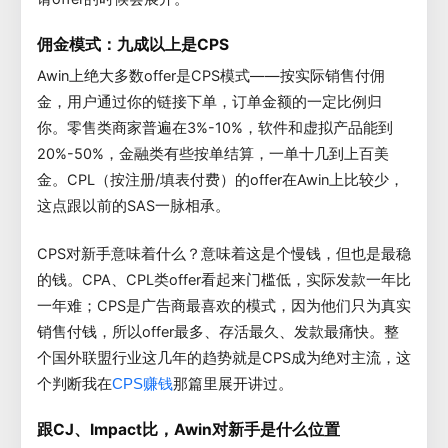
佣金模式：九成以上是CPS
Awin上绝大多数offer是CPS模式——按实际销售付佣
金，用户通过你的链接下单，订单金额的一定比例归
你。零售类商家普遍在3%-10%，软件和虚拟产品能到
20%-50%，金融类有些按单结算，一单十几到上百美
金。CPL（按注册/填表付费）的offer在Awin上比较少，
这点跟以前的SAS一脉相承。
CPS对新手意味着什么？意味着这是个慢钱，但也是最稳
的钱。CPA、CPL类offer看起来门槛低，实际发款一年比
一年难；CPS是广告商最喜欢的模式，因为他们只为真实
销售付钱，所以offer最多、存活最久、发款最痛快。整
个国外联盟行业这几年的趋势就是CPS成为绝对主流，这
个判断我在
那篇里展开讲过。
CPS赚钱
跟CJ、Impact比，Awin对新手是什么位置