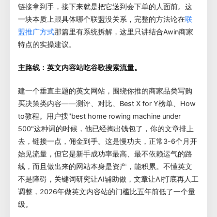
链接拿到手，接下来就是把它送到会下单的人面前。这
一块本质上跟具体哪个联盟没关系，完整的方法论在
联
那篇里有系统拆解，这里只讲结合Awin商家
盟推广方式
特点的实操建议。
主路线：英文内容站吃谷歌搜索流量。
建一个垂直主题的英文网站，围绕你推的商家品类写购
买决策类内容——测评、对比、Best X for Y榜单、How
to教程。用户搜"best home rowing machine under
500"这种词的时候，他已经掏出钱包了，你的文章排上
去，链接一点，佣金到手。这是慢功夫，正常3-6个月开
始见流量，但它是新手成功率最高、最不依赖运气的路
线，而且做出来的网站本身是资产，能积累。不懂英文
不是障碍，关键词研究让AI辅助做，文章让AI打底再人工
调整，2026年做英文内容站的门槛比五年前低了一个量
级。