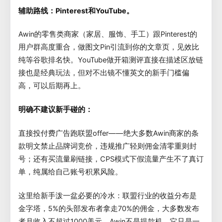
辅助路线：Pinterest和YouTube。
Awin的零售类商家（家居、服饰、手工）跟Pinterest的
用户群高度重合，做图文Pin引流到你的文章页，见效比
纯等谷歌排名快。YouTube做开箱测评直接在描述区放链
接也是经典玩法，但对不出镜不懂英文的新手门槛偏
高，可以后期再上。
明确不建议新手碰的：
直接投付费广告跑联盟offer——绝大多数Awin商家的条
款明文禁止品牌词竞价，违规推广轻则佣金清零重则封
号；还有买流量刷链接，CPS模式下假流量产生不了真订
单，纯属给自己账号积累风险。
这里给新手泼一盆必要的冷水：联盟行业的收益分布是
金字塔，5%的头部发布者拿走70%的佣金，大多数发布
者月收入不超过1000美元。Awin不是提款机，它只是一