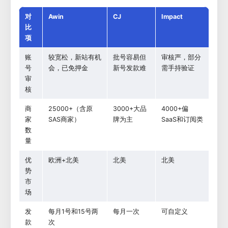
对
Awin
CJ
Impact
比
项
账
较宽松，新站有机
批号容易但
审核严，部分
号
会，已免押金
新号发款难
需手持验证
审
核
商
25000+（含原
3000+大品
4000+偏
家
SAS商家）
牌为主
SaaS和订阅类
数
量
优
欧洲+北美
北美
北美
势
市
场
发
每月1号和15号两
每月一次
可自定义
款
次