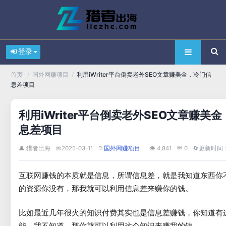
登录
/
/
利用iWriter平台倒卖老外SEO文章赚美金，冷门信
首页
国外网赚项目
息差项目
利用iWriter平台倒卖老外SEO文章赚美
息差项目
👤 猎者出海
📅
2025-03-11
📁
👁 4,841
💬 0
🔄
更新时间：2
国外网赚项目
互联网赚钱的本质就是信息，所谓信息差，就是我知道东西你
的资源你没有，那我就可以利用信息差来赚你的钱。
比如最近几年很火的知识付费其实也是信息差赚钱，你知道有
能，我不知道，那你就可以利用这个知识来赚我的钱。