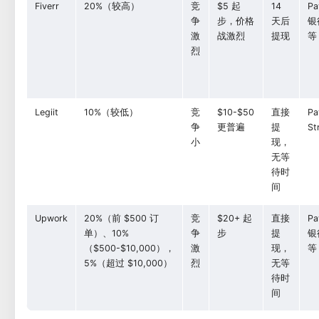
Fiverr
20%（较高）
竞
$5 起
14
Pa
争
步，价格
天后
银
激
战激烈
提现
等
烈
Legiit
10%（较低）
竞
$10-$50
直接
Pa
争
更普遍
提
St
小
现，
无等
待时
间
Upwork
20%（前 $500 订
竞
$20+ 起
直接
Pa
单）、10%
争
步
提
银
（$500-$10,000），
激
现，
等
5%（超过 $10,000）
烈
无等
待时
间