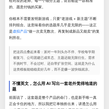
给对应的老师。每一个细分主题，背后都是一群精准
的、愿意付钱的买家。
你根本不需要发明新游戏，只要"老游戏 + 新主题"不断
排列组合。这意味着你的选题库几乎是无限的——这正
是
"做一次卖无数次、再复制成新品又能卖"的复
虚拟产品
利所在。
把这四点叠起来看：派对一年到头办不停、学校每学期
都复习、公司团建已成常态、主题还能无限衍生。需求
不挑时节、不会过时、还自带扩张空间。这就是为什么
这类模板能稳稳卖好几年，而不是赚一波快钱就凉。
不懂英文，怎么用 AI 写出一套老外觉得地道的
题
前面说了，这套题是整个产品的命门，也是新手唯一真
正会卡住的地方。所以我把它单独拎出来，讲透怎么用