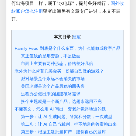
何出海项目一样，属于"水电煤"，提前备好就行，
国外收
猎者出海另有文章专门讲过，本文不展
款账户怎么注册
开。
本文目录
[
]
隐藏
Family Feud 到底是个什么东西，为什么能做成数字产品
真正值钱的是那套题，不是版面
市面上主要有两种形态，价格差好几倍
老外为什么肯花几美金买一份能自己做的游戏？
派对场景是个永远不会消失的市场
美国老师是这个产品最稳的回头客
远程办公催出来的团建破冰需求
换个主题就是一个新产品，选题永远用不完
不懂英文，怎么用 AI 写出一套老外觉得地道的题
第一步：让 AI 生成问题、答案和分数，一次成型
第二步：让 AI 自己当裁判，把不地道的答案挑出来
第三步：根据主题批量扩产，建你自己的题库