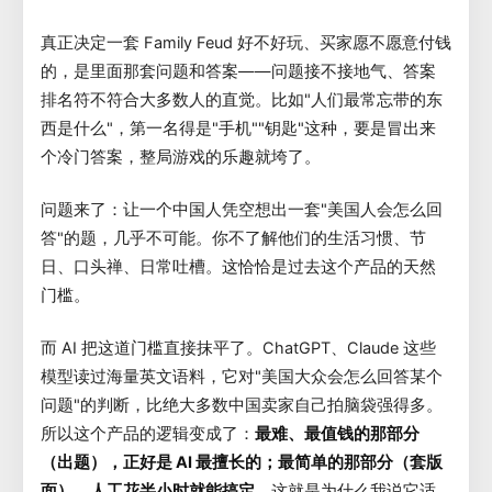
真正决定一套 Family Feud 好不好玩、买家愿不愿意付钱
的，是里面那套问题和答案——问题接不接地气、答案
排名符不符合大多数人的直觉。比如"人们最常忘带的东
西是什么"，第一名得是"手机""钥匙"这种，要是冒出来
个冷门答案，整局游戏的乐趣就垮了。
问题来了：让一个中国人凭空想出一套"美国人会怎么回
答"的题，几乎不可能。你不了解他们的生活习惯、节
日、口头禅、日常吐槽。这恰恰是过去这个产品的天然
门槛。
而 AI 把这道门槛直接抹平了。ChatGPT、Claude 这些
模型读过海量英文语料，它对"美国大众会怎么回答某个
问题"的判断，比绝大多数中国卖家自己拍脑袋强得多。
所以这个产品的逻辑变成了：
最难、最值钱的那部分
（出题），正好是 AI 最擅长的；最简单的那部分（套版
面），人工花半小时就能搞定。
这就是为什么我说它适