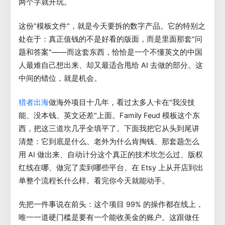
两个字就开玩。
这份"模板文件"，就是今天要拆的数字产品。它的特别之
处在于：真正值钱的不是好看的版面，而是里面那套"问
题和答案"——而这套东西，恰恰是一个不懂英文的中国
人最难自己想出来、却又最适合甩给 AI 去做的部分。这
中间的错位，就是机会。
做海外项目十几年，看过太多人卡在"我没技
猎者出海
能、没本钱、英文还差"上面。Family Feud 模板这个东
西，把这三道坎几乎全填平了。下面我把它从头到尾讲
清楚：它到底是什么、老外为什么肯掏钱、那套题怎么
用 AI 做出来、自动计分这个真正的技术坎怎么过、版权
红线在哪、做完了卖到哪些平台、在 Etsy 上从开店到出
单整个流程长什么样。看完你今天就能动手。
先把一件事说在前头：这个项目 99% 的操作都在线上，
唯一一道硬门槛是要有一个能收美金的账户。这跟做任