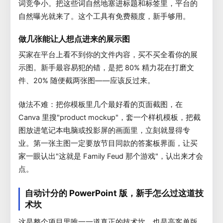
词竞争小。把这些词自然地塞进标题和标签里，平台的
自然曝光就来了。这个工具有免费额度，新手够用。
做几张能让人想点进来的展示图
买家在平台上看不到你的文件内容，买不买全看你的展
示图。新手最容易犯的错，是把 80% 精力花在打磨文
件、20% 随便截两张图——应该反过来。
做法不难：把你模板里几个最好看的页面截图，在
Canva 里搜"product mockup"，套一个样机模板，把截
图放进笔记本电脑或投影屏的画面里，立刻就显得专
业。第一张主图一定要放节目同款的答案板界面，让买
家一眼认出"这就是 Family Feud 那个游戏"，认出来才会
点。
自动计分的 PowerPoint 版，新手怎么过这道技
术坎
这是整个项目里唯一一道真正的技术坎，也是高客单版