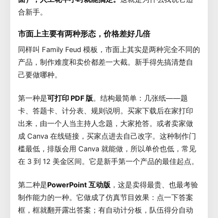
合新手。
市面上主要有两种形态，价格差好几倍
同样叫 Family Feud 模板，市面上其实是两种完全不同的
产品，制作难度和卖价都差一大截。新手得先搞清楚自
己要做哪种。
第一种是
可打印 PDF 版
。结构最简单：几张纸——题
卡、答题卡、计分表、规则说明。买家下载后在家打印
出来，由一个人当主持人念题，大家抢答。或者卖家做
成 Canva 在线链接，买家点进去自己改字。这种制作门
槛最低，排版会用 Canva 就能做，所以单价也低，常见
在 3 到 12 美金区间。它是新手第一个产品的最佳起点。
第二种是
PowerPoint 互动版
，这是卖得最贵、也最考验
制作能力的一种。它做成了仿真节目效果：点一下答案
框，框就翻开露出答案；有自动计分板，队伍得分自动