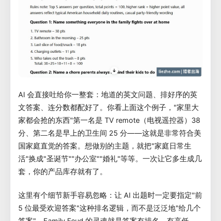
AI 会直接吐给你一整套：地道的英文问题、排好序的英
文答案、连分数都配好了。你看上面这个例子，"家里大
家都会抢的东西"第一名是 TV remote（电视遥控器）38
分、第二名是早上的卫生间 25 分——这就是非常符合美
国家庭直觉的答案。想做别的主题，就把"家庭日常生
活"换成"圣诞节""办公室""婚礼"等等。一次让它多生成几
套，你的产品库存就有了。
这里有个细节新手容易忽略：让 AI 出题时一定要指定"前
5 位最受欢迎答案"这种排名逻辑，而不是泛泛地"给几个
答案"。Family Feud 的灵魂就是答案有排名、有高低