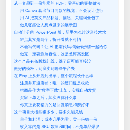
从一套题到一份能卖的 PDF：零基础的完整做法
用 Canva 套出节目同款的视觉，不会设计也行
用 AI 把英文产品标题、描述、关键词全包了
做几张能让人想点进来的展示图
自动计分的 PowerPoint 版，新手怎么过这道技术坎
难点其实是两个，拆开看就不可怕
不会写代码？让 AI 把宏代码和操作步骤一起给你
做完一定要测兼容性，这是差评高发区
这个产品有条版权红线，踩了店可能直接没
做好的模板，到底卖到哪些平台去
在 Etsy 上从开店到出单，整个流程长什么样
注册并开通店铺：唯一的硬门槛是收款
把商品作为"数字下载"上架，实现自动发货
买家下单之后，其实没你什么事
你真正要花精力的是回复消息和攒好评
这个项目大概能赚多少，要多久能见钱
单价和利润：成本几乎为零，卖一份赚一份
收入靠的是 SKU 数量和时间，不是单品爆发