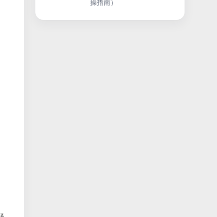
操指南）
疑