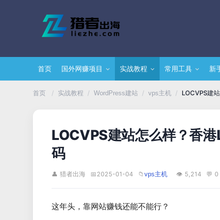
首页
国外网赚项目
实战教程
常用工具
新
/
/
/
/
LOCVPS建
首页
实战教程
WordPress建站
vps主机
LOCVPS建站怎么样？香港
码
👤 猎者出海
📅
2025-01-04
📁
👁 5,214
💬 0
vps主机
这年头，靠网站赚钱还能不能行？