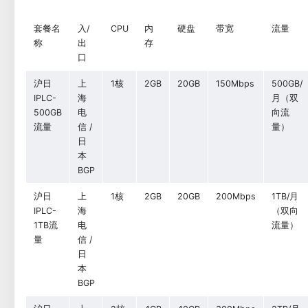
套餐名
入/
CPU
内
硬盘
带宽
流量
称
出
存
口
沪日
上
1核
2GB
20GB
150Mbps
500GB/
IPLC-
海
月（双
500GB
电
向流
流量
信 /
量）
日
本
BGP
沪日
上
1核
2GB
20GB
200Mbps
1TB/月
IPLC-
海
（双向
1TB流
电
流量）
量
信 /
日
本
BGP