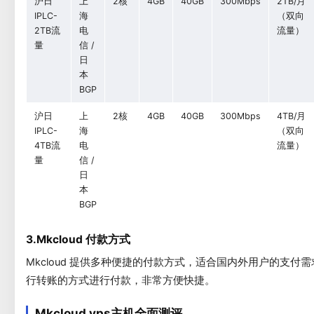
沪日
上
2核
4GB
40GB
300Mbps
2TB/月
IPLC-
海
（双向
2TB流
电
流量）
量
信 /
日
本
BGP
沪日
上
2核
4GB
40GB
300Mbps
4TB/月
IPLC-
海
（双向
4TB流
电
流量）
量
信 /
日
本
BGP
3.Mkcloud 付款方式
Mkcloud 提供多种便捷的付款方式，适合国内外用户的支付需求
行转账的方式进行付款，非常方便快捷。
Mkcloud vps主机全面测评