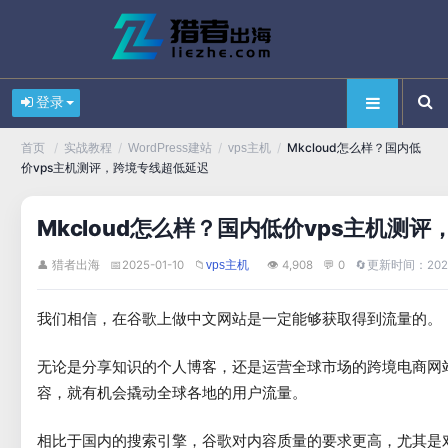
登录
/
/
/
/
Mkcloud怎么样？国内低
首页
实战教程
WordPress建站
vps主机
价vps主机测评，跨境专线超低延迟
Mkcloud怎么样？国内低价vps主机测
👤 猎者出海
📅
2025-01-10
📁
👁 4,908
💬 0
🔄
更新时间：2025-
vps主机
我们相信，在谷歌上做中文网站是一定能够获取得到流量的。
无论是分享知识的个人博客，还是运营全球市场的跨境电商网
容，就有机会撬动全球各地的用户流量。
相比于国内的搜索引擎，谷歌对内容质量的要求更高，尤其是