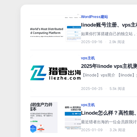
WordPress建站
linode账号注册、v
如果你打算搭建自己的独立站，选择
2025-09-16
·
2.9k 阅读
vps主机
2025年linode vps
【linode】vps简介 【lino
2025-06-25
·
5.5k 阅读
vps主机
Linode怎么样？高性
最近猎者出海的一位会员跟我讨
2025-01-09
·
3.2k 阅读