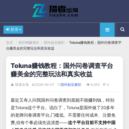
登录
/
/
/
Toluna赚钱教程：国外问卷调查平
首页
国外网赚项目
国外副业兼职
台赚美金的完整玩法和真实收益
Toluna赚钱教程：国外问卷调查平台
赚美金的完整玩法和真实收益
👤 猎者出海
📅
2026-06-07
📁
👁 6,453
💬 4
国外副业兼职
最近又有人问我国外问卷调查到底能不能赚到钱，特别
是Toluna这个平台。说白了，Toluna是国外做了20多年
的老牌问卷调查平台,门槛低、不需要任何成本、注册免
费,但有个事必须先说清楚——
这个平台目前不支持中国