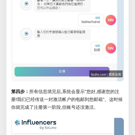
第四步：
所有信息填完后,系统会显示"您好,感谢您的注
册!我们已经传送一封激活帐户的电邮到您邮箱"。这时候
你就完成了注册第一阶段,但账号还没激活。