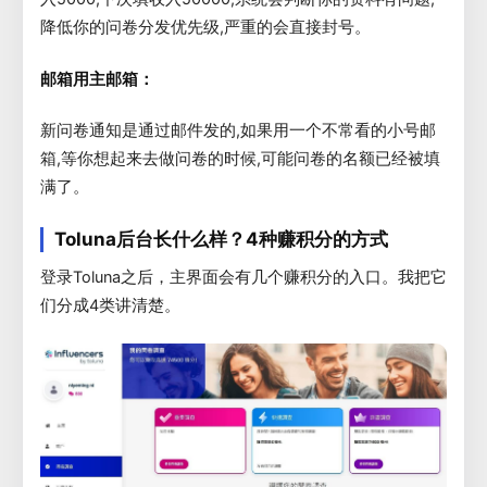
降低你的问卷分发优先级,严重的会直接封号。
邮箱用主邮箱：
新问卷通知是通过邮件发的,如果用一个不常看的小号邮
箱,等你想起来去做问卷的时候,可能问卷的名额已经被填
满了。
Toluna后台长什么样？4种赚积分的方式
登录Toluna之后，主界面会有几个赚积分的入口。我把它
们分成4类讲清楚。