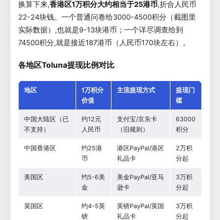
换算下来,
香港区1万积分大约相当于25港币
,折合人民币
22-24块钱。一个普通问卷给3000-4500积分（截图里
实际数据）,也就是9-13块港币；一个详尽调查给到
74500积分,就是接近187港币（人民币170块左右）。
各地区Toluna提现比例对比
地区
1万积分
主流提现方式
提现门
价值
槛
中国大陆区（已
约12元
支付宝/京东卡
63000
不支持）
人民币
（旧规则）
积分
中国香港区
约25港
港区PayPal/港区
2万积
币
礼品卡
分起
美国区
约5-6美
美金PayPal/亚马
3万积
金
逊卡
分起
英国区
约4-5英
英镑PayPal/英国
3万积
镑
礼品卡
分起