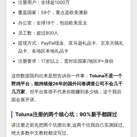
注册用户：全球超1000万
覆盖国家：59个，重点是欧美澳新
办公室：全球19个，包括欧美亚太
员工数：超过800人
提现方式：PayPal现金、亚马逊礼品卡、京东天猫礼
品卡、各地区本地礼品卡
注册要求：17岁以上，需对应国家/地区IP+身份
这些数据我列出来是想告诉你一件事：
Toluna不是一个
野鸡平台，能持续做26年的国外问卷调查公司不会几千
几万家
。但平台靠谱不代表你能赚到多少钱，这个我后
面会展开讲。
Toluna注册的两个核心坑：90%新手都踩过
讲注册之前先把两个坑摆出来,这两个坑我自己实测踩过,
绝大多数中文教程都没写过。