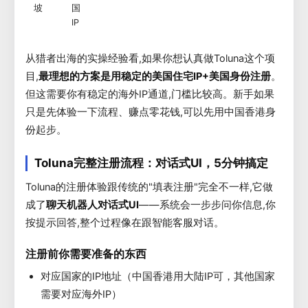
坡
国
IP
从猎者出海的实操经验看,如果你想认真做Toluna这个项
目,
最理想的方案是用稳定的美国住宅IP+美国身份注册
。
但这需要你有稳定的海外IP通道,门槛比较高。新手如果
只是先体验一下流程、赚点零花钱,可以先用中国香港身
份起步。
Toluna完整注册流程：对话式UI，5分钟搞定
Toluna的注册体验跟传统的"填表注册"完全不一样,它做
成了
聊天机器人对话式UI
——系统会一步步问你信息,你
按提示回答,整个过程像在跟智能客服对话。
注册前你需要准备的东西
对应国家的IP地址（中国香港用大陆IP可，其他国家
需要对应海外IP）