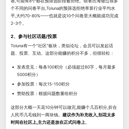
卷,可能有8个都在预筛选阶段被拒绝。猎者出海做过很多
个不同的问卷平台,Toluna的预筛选拒绝率算行业平均水
平,大约70-80%——也就是说10个问卷里大概能成功完成
2-3个。
2、参与社区话题/投票
Toluna有一个"社区"板块，类似论坛，会员可以发起话
题、投票、互动。这部分能赚的积分不多，但很轻松：
发表意见：每条100积分（必须超过80字，每月最多
5000积分）
参加投票：每次15-150积分
赞助投票：根据问题数量给积分
这部分大概一天花10分钟可以做完,能赚个几百积分,折合
人民币几毛钱到一两块钱。
建议作为补充收入,别花太多
时间在社区上,主力还是放在正式问卷上
。