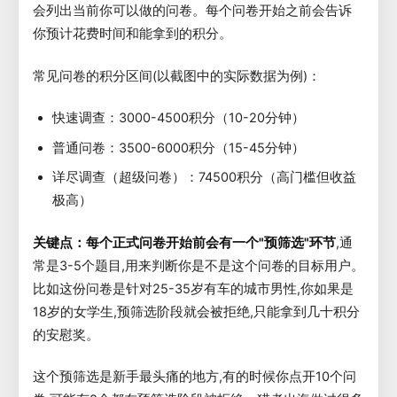
会列出当前你可以做的问卷。每个问卷开始之前会告诉
你预计花费时间和能拿到的积分。
常见问卷的积分区间(以截图中的实际数据为例)：
快速调查：3000-4500积分（10-20分钟）
普通问卷：3500-6000积分（15-45分钟）
详尽调查（超级问卷）：74500积分（高门槛但收益
极高）
关键点：每个正式问卷开始前会有一个"预筛选"环节
,通
常是3-5个题目,用来判断你是不是这个问卷的目标用户。
比如这份问卷是针对25-35岁有车的城市男性,你如果是
18岁的女学生,预筛选阶段就会被拒绝,只能拿到几十积分
的安慰奖。
这个预筛选是新手最头痛的地方,有的时候你点开10个问