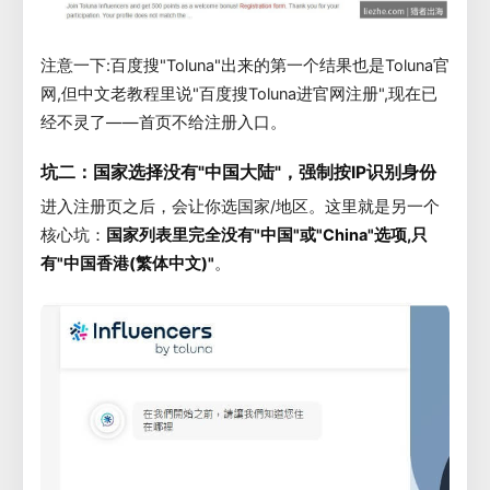
注意一下:百度搜"Toluna"出来的第一个结果也是Toluna官
网,但中文老教程里说"百度搜Toluna进官网注册",现在已
经不灵了——首页不给注册入口。
坑二：国家选择没有"中国大陆"，强制按IP识别身份
进入注册页之后，会让你选国家/地区。这里就是另一个
核心坑：
国家列表里完全没有"中国"或"China"选项,只
有"中国香港(繁体中文)"
。