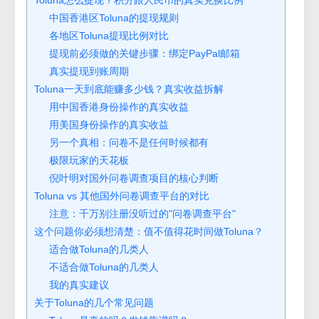
Toluna怎么提现？积分跟人民币的真实兑换比例
中国香港区Toluna的提现规则
各地区Toluna提现比例对比
提现前必须做的关键步骤：绑定PayPal邮箱
真实提现到账周期
Toluna一天到底能赚多少钱？真实收益拆解
用中国香港身份操作的真实收益
用美国身份操作的真实收益
另一个真相：问卷不是任何时候都有
极限玩家的天花板
倪叶明对国外问卷调查项目的核心判断
Toluna vs 其他国外问卷调查平台的对比
注意：千万别注册没听过的"问卷调查平台"
这个问题你必须想清楚：值不值得花时间做Toluna？
适合做Toluna的几类人
不适合做Toluna的几类人
我的真实建议
关于Toluna的几个常见问题