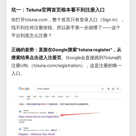
坑一：Toluna官网首页根本看不到注册入口
你打开toluna.com，整个首页只有登录入口（Sign in），
找不到任何注册按钮。所以新手第一步就懵了——这个
平台到底怎么注册？
正确的姿势：直接在Google搜索"toluna register"，从
搜索结果点击进入注册页
。Google会直接跳到Toluna的
注册URL（toluna.com/registration），这是注册的唯一
入口。