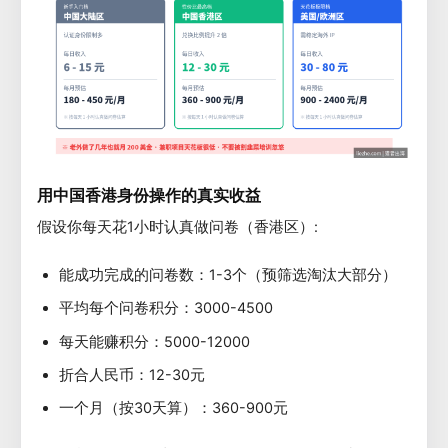
用中国香港身份操作的真实收益
假设你每天花1小时认真做问卷（香港区）:
能成功完成的问卷数：1-3个（预筛选淘汰大部分）
平均每个问卷积分：3000-4500
每天能赚积分：5000-12000
折合人民币：12-30元
一个月（按30天算）：360-900元