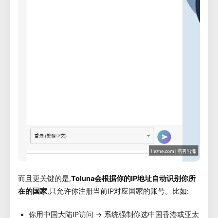
而且更关键的是,
Toluna会根据你的IP地址自动识别你所
在的国家
,只允许你注册当前IP对应国家的账号。比如:
你用中国大陆IP访问 → 系统强制你选中国香港或亚太