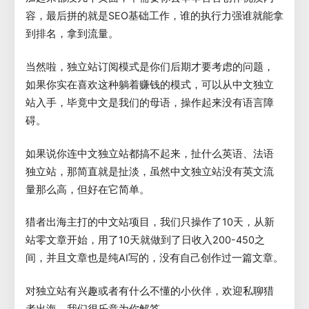
容，最后拼的就是SEO基础工作，谁的执行力强谁就能拿
到排名，拿到流量。
当然啦，独立站订阅模式是你们后期才要考虑的问题，
如果你实在喜欢这种躺着赚钱的模式，可以从中文独立
站入手，毕竟中文是我们的母语，操作起来没有语言障
碍。
如果说你连中文独立站都搞不起来，扯什么英语、法语
独立站，那简直就是扯淡，虽然中文独立站没有英文流
量那么高，但好在它简单。
猎者出海主打的中文站项目，我们只操作了10天，从新
站零文章开始，用了10天就做到了日收入200-450之
间，并且文章也是纯AI写的，没有自己创作过一篇文章。
对独立站有兴趣或者有什么不懂的小伙伴，欢迎私聊猎