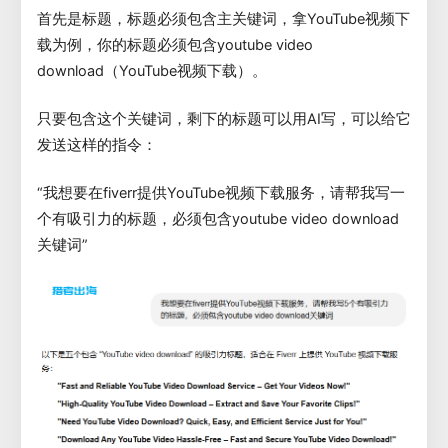
首先是标题，标题必须包含主关键词，拿YouTube视频下
载为例，你的标题必须包含youtube video
download（YouTube视频下载）。
只要包含这个关键词，剩下的标题可以用AI写，可以给它
发送这样的指令：
“我想要在fiverr提供YouTube视频下载服务，请帮我写一
个有吸引力的标题，必须包含youtube video download
关键词”