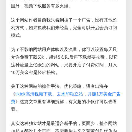
国外，视频下载服务有多火爆。
这个网站作者目前我只看到挂了一个广告，没有其他盈
利方式，如果换成我们来经营，完全可以开启会员订阅
模式。
为了不影响网站用户体验以及流量，你可以设置每天只
允许免费下载5次，超过5次以后再下载就要收费，以它
这种流量上亿级别的网站，只要开启了付费订阅，月入
10万美金都是轻轻松松。
关于这种网站的操作手法、优化策略，猎者出海在
《
tiktok高清视频下载、去水印独立站，月赚1万美金广告
》这篇文章里有详细拆解，有兴趣的小伙伴可以去看
费
看。
其实这种独立站才是最适合新手的，页面少，整个网站
加起来都没几个页面，不需要你去辛辛苦苦创作优质内