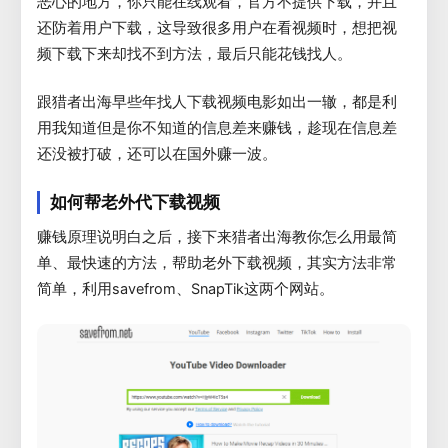
恶心的地方，你只能在线观看，官方不提供下载，并且
还防着用户下载，这导致很多用户在看视频时，想把视
频下载下来却找不到方法，最后只能花钱找人。
跟猎者出海早些年找人下载视频电影如出一辙，都是利
用我知道但是你不知道的信息差来赚钱，趁现在信息差
还没被打破，还可以在国外赚一波。
如何帮老外代下载视频
赚钱原理说明白之后，接下来猎者出海教你怎么用最简
单、最快速的方法，帮助老外下载视频，其实方法非常
简单，利用savefrom、SnapTik这两个网站。