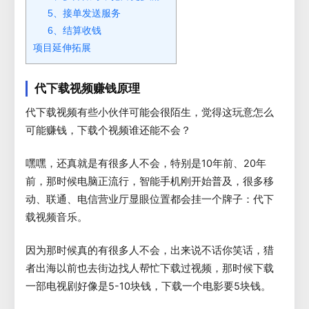
5、接单发送服务
6、结算收钱
项目延伸拓展
代下载视频赚钱原理
代下载视频有些小伙伴可能会很陌生，觉得这玩意怎么
可能赚钱，下载个视频谁还能不会？
嘿嘿，还真就是有很多人不会，特别是10年前、20年
前，那时候电脑正流行，智能手机刚开始普及，很多移
动、联通、电信营业厅显眼位置都会挂一个牌子：代下
载视频音乐。
因为那时候真的有很多人不会，出来说不话你笑话，猎
者出海以前也去街边找人帮忙下载过视频，那时候下载
一部电视剧好像是5-10块钱，下载一个电影要5块钱。