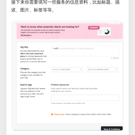
接下来你需要填写一些服务的信息资料，比如标题、描
述、图片、标签等等。