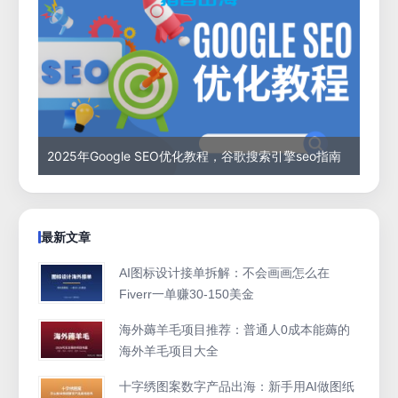
2025年Google SEO优化教程，谷歌搜索引擎seo指南
最新文章
AI图标设计接单拆解：不会画画怎么在
Fiverr一单赚30-150美金
海外薅羊毛项目推荐：普通人0成本能薅的
海外羊毛项目大全
十字绣图案数字产品出海：新手用AI做图纸