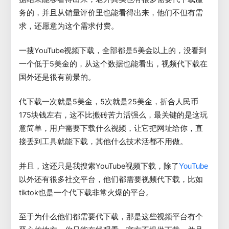
务的，并且从销量评价里也能看得出来，他们不但有需
求，还愿意为这个需求付费。
一搜YouTube视频下载，全部都是5美金以上的，没看到
一个低于5美金的，从这个数据也能看出，视频代下载在
国外还是很有前景的。
代下载一次就是5美金，5次就是25美金，折合人民币
175块钱左右，这不比搬砖苦力活强么，最关键的是这玩
意简单，用户需要下载什么视频，让它把网址给你，直
接丢到工具就能下载，其他什么技术活都不用做。
并且，这还只是我搜索YouTube视频下载，除了
YouTube
以外还有很多社交平台，他们都需要视频代下载，比如
tiktok也是一个代下载非常火爆的平台。
至于为什么他们都需要代下载，那是这些视频平台有个