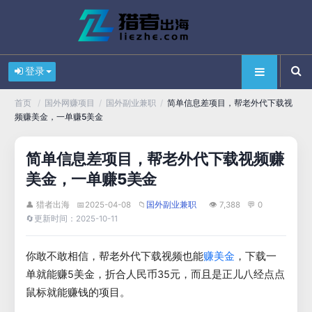
登录
/
/
/
简单信息差项目，帮老外代下载视
首页
国外网赚项目
国外副业兼职
频赚美金，一单赚5美金
简单信息差项目，帮老外代下载视频赚
美金，一单赚5美金
👤 猎者出海
📅
2025-04-08
📁
👁 7,388
💬 0
国外副业兼职
🔄
更新时间：2025-10-11
你敢不敢相信，帮老外代下载视频也能
，下载一
赚美金
单就能赚5美金，折合人民币35元，而且是正儿八经点点
鼠标就能赚钱的项目。