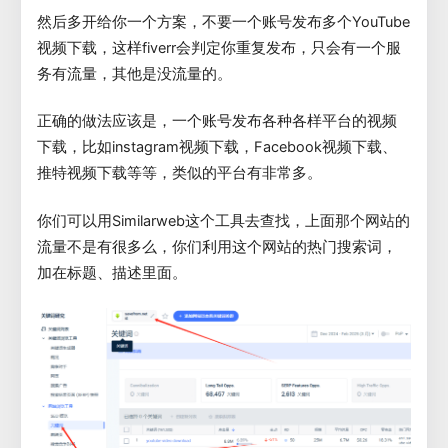
然后多开给你一个方案，不要一个账号发布多个YouTube
视频下载，这样fiverr会判定你重复发布，只会有一个服
务有流量，其他是没流量的。
正确的做法应该是，一个账号发布各种各样平台的视频
下载，比如instagram视频下载，Facebook视频下载、
推特视频下载等等，类似的平台有非常多。
你们可以用Similarweb这个工具去查找，上面那个网站的
流量不是有很多么，你们利用这个网站的热门搜索词，
加在标题、描述里面。