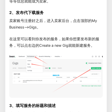
等等信息就能成为卖家。
2、发布代下载服务
卖家账号注册好之后，进入卖家后台，点击顶部的My
Business-->Gigs。
在这里可以看到你发布的服务，如果你想要发布新的服
务，可以点右边的Create a new Gig就能新建服务。
3、填写服务的标题和描述