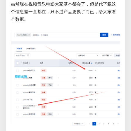
虽然现在视频音乐电影大家基本都会了，但是代下载这
个信息差一直都在，只不过产品更换了而已，给大家看
个数据。