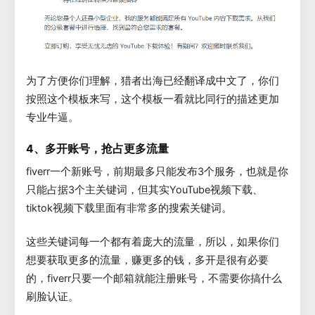
为了方便你们理解，猎者出海已经翻译成中文了，你们
按照这个模板来写，这个模板一看就比同行的描述更加
专业牛逼。
4、多开账号，抢占更多流量
fiverr一个新账号，前期最多只能发布3个服务，也就是你
只能占据3个主关键词，但其实YouTube视频下载、
tiktok视频下载里面有非常多的搜索关键词。
这些关键词每一个都有着庞大的流量，所以，如果你们
想要获取更多的流量，赚更多的钱，多开是很有必要
的，fiverr只要一个邮箱就能注册账号，不需要你搞什么
刷脸认证。