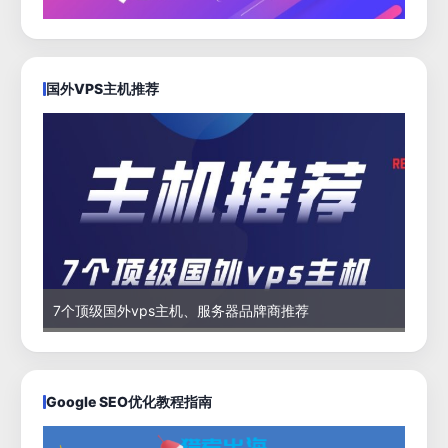
国外VPS主机推荐
7个顶级国外vps主机、服务器品牌商推荐
Google SEO优化教程指南