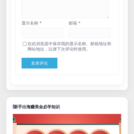
显示名称
*
邮箱
*
在此浏览器中保存我的显示名称、邮箱地址和
网站地址，以便下次评论时使用。
新手出海赚美金必学知识