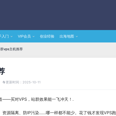
手入门
VIP会员
创业经验
出海地图
站群vps主机推荐
荐
🔄
更新时间：2025-10-11
道——买对VPS，站群效果能一飞冲天！.
资源隔离、防IP污染……哪一样都不能少。花了钱才发现VPS