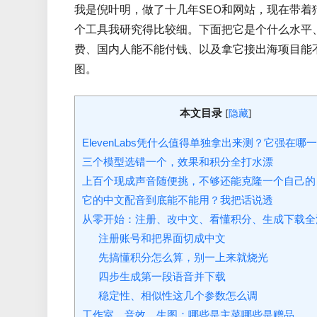
我是倪叶明，做了十几年SEO和网站，现在带着
个工具我研究得比较细。下面把它是个什么水平
费、国内人能不能付钱、以及拿它接出海项目能
图。
本文目录
[
]
隐藏
ElevenLabs凭什么值得单独拿出来测？它强在哪
三个模型选错一个，效果和积分全打水漂
上百个现成声音随便挑，不够还能克隆一个自己的
它的中文配音到底能不能用？我把话说透
从零开始：注册、改中文、看懂积分、生成下载全
注册账号和把界面切成中文
先搞懂积分怎么算，别一上来就烧光
四步生成第一段语音并下载
稳定性、相似性这几个参数怎么调
工作室、音效、生图：哪些是主菜哪些是赠品