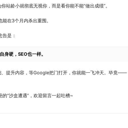
因为你站龄小就彻底无视你，而是看你能不能“做出成绩”。
也能在3个月内杀出重围。
忠告是：
自身硬，SEO也一样。
、提升内容，等Google把门打开，你就能一飞冲天。毕竟——
。
的“沙盒遭遇”，欢迎留言一起吐槽~