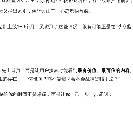
site 查询结果里，你的页面都被挤到后排，甚至没啥描述摘要
，后天又掉出索引，像坐过山车，心态都快炸裂。
刚上线1~6个月，又碰到了这些情况，很有可能正是在“沙盒监
让谁先上首页，而是让用户搜索时能看到
最有价值、最可信的内容
生的存在——“你谁啊？靠不靠谱？会不会乱搞黑帽手法？”
gle给你的时间不是惩罚，而是让你自己一步一步证明：