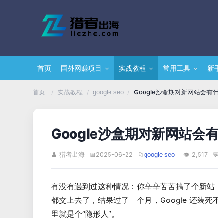
首页
国外网赚项目
实战教程
常用工具
新
/
/
/
Google沙盒期对新网站会有
首页
实战教程
google seo
Google沙盒期对新网站会
👤 猎者出海
📅
2025-06-22
📁
👁 2,517

google seo
有没有遇到过这种情况：你辛辛苦苦搞了个新站，内
都交上去了，结果过了一个月，Google 还
里就是个“隐形人”。