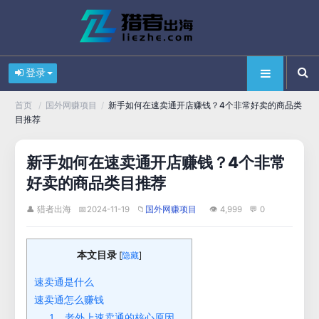
登录
/
/
新手如何在速卖通开店赚钱？4个非常好卖的商品类
首页
国外网赚项目
目推荐
新手如何在速卖通开店赚钱？4个非常
好卖的商品类目推荐
👤 猎者出海
📅
2024-11-19
📁
👁 4,999
💬 0
国外网赚项目
本文目录
[
]
隐藏
速卖通是什么
速卖通怎么赚钱
1、老外上速卖通的核心原因